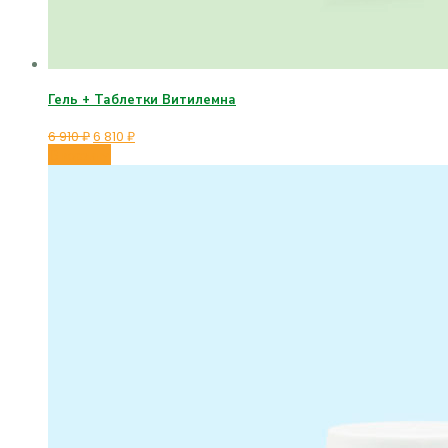
Гель + Таблетки Витилемна
6 910
₽
6 810
₽
В корзину