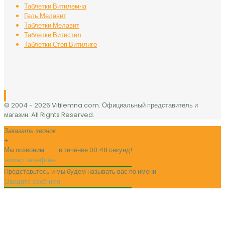
Таблетки Витилемна
Гель Мелавит
Таблетки Мелавит
Таблетки Витистел
Таблетки Стоп Витилиго
© 2004 -
2026 Vitilemna.com. Официальный представитель и
магазин. All Rights Reserved.
Заказать звонок
+
Мы позвоним
вам
в течение 00:
48
секунд!
Жду звонка!
Представьтесь и мы будем называть вас по имени.