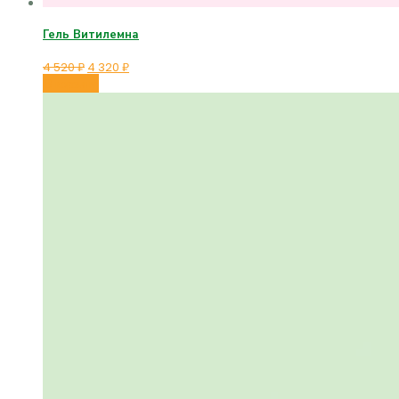
Гель Витилемна
4 520
₽
4 320
₽
В корзину