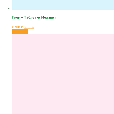
Гель + Таблетки Мелавит
6 910
₽
6 810
₽
В корзину