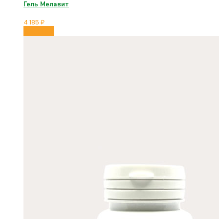
Гель Мелавит
4 185
₽
В корзину