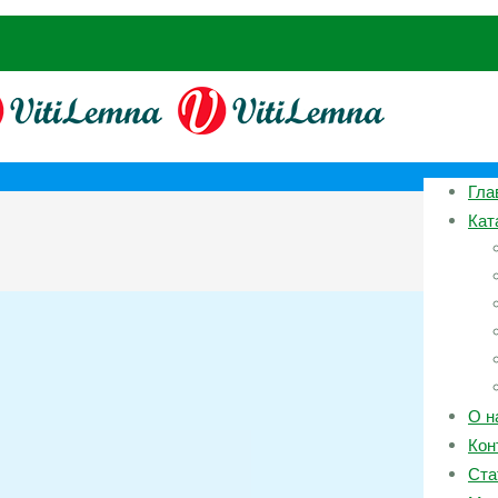
Гла
Кат
О н
Кон
Ста