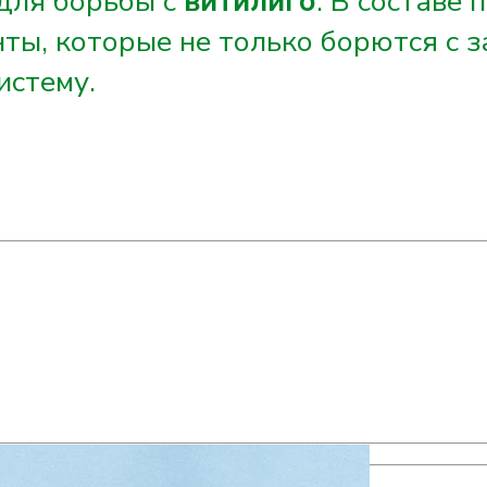
для борьбы с
витилиго
. В составе
ты, которые не только борются с з
истему.