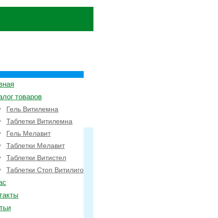
вная
алог товаров
Гель Витилемна
Таблетки Витилемна
Гель Мелавит
Таблетки Мелавит
Таблетки Витистел
Таблетки Стоп Витилиго
ас
такты
тьи