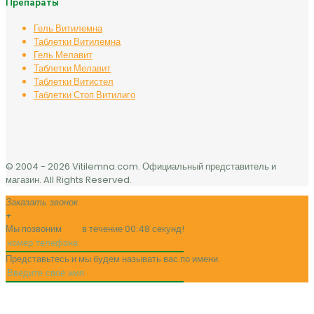
Препараты
Гель Витилемна
Таблетки Витилемна
Гель Мелавит
Таблетки Мелавит
Таблетки Витистел
Таблетки Стоп Витилиго
© 2004 -
2026 Vitilemna.com. Официальный представитель и
магазин. All Rights Reserved.
Заказать звонок
+
Мы позвоним
вам
в течение 00:
48
секунд!
Жду звонка!
Представьтесь и мы будем называть вас по имени.