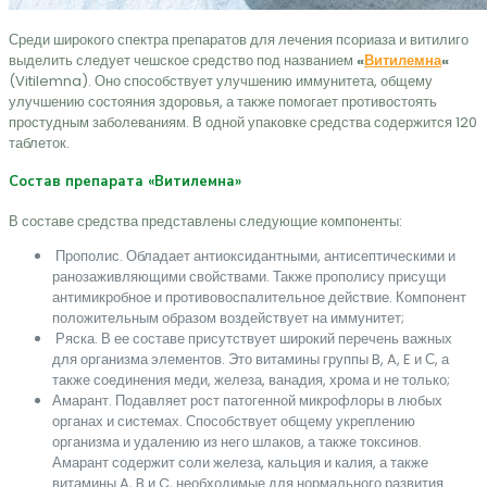
Среди широкого спектра препаратов для лечения псориаза и витилиго
выделить следует чешское средство под названием
«
Витилемна
«
(Vitilemna). Оно способствует улучшению иммунитета, общему
улучшению состояния здоровья, а также помогает противостоять
простудным заболеваниям. В одной упаковке средства содержится 120
таблеток.
Состав препарата «Витилемна»
В составе средства представлены следующие компоненты:
Прополис. Обладает антиоксидантными, антисептическими и
ранозаживляющими свойствами. Также прополису присущи
антимикробное и противовоспалительное действие. Компонент
положительным образом воздействует на иммунитет;
Ряска. В ее составе присутствует широкий перечень важных
для организма элементов. Это витамины группы B, A, E и С, а
также соединения меди, железа, ванадия, хрома и не только;
Амарант. Подавляет рост патогенной микрофлоры в любых
органах и системах. Способствует общему укреплению
организма и удалению из него шлаков, а также токсинов.
Амарант содержит соли железа, кальция и калия, а также
витамины A, B и C, необходимые для нормального развития